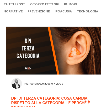
TUTTI I POST
OTOPROTETTORI
RUMORI
NORMATIVE
PREVENZIONE
IPOACUSIA
TECNOLOGIA
Matteo Gnocco
,
agosto 7, 2026
DPI DI TERZA CATEGORIA: COSA CAMBIA
RISPETTO ALLA CATEGORIA II E PERCHÉ È