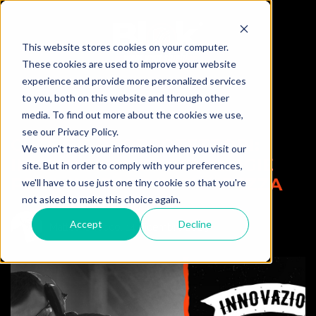
This website stores cookies on your computer.
These cookies are used to improve your website
experience and provide more personalized services
to you, both on this website and through other
media. To find out more about the cookies we use,
see our Privacy Policy.
CUFFIE E OTOPROTETTORI:
We won't track your information when you visit our
INNOVAZIONI E TECNOLOGIE
site. But in order to comply with your preferences,
PER LAVORARE IN SICUREZZA
we'll have to use just one tiny cookie so that you're
not asked to make this choice again.
Accept
Decline
Matteo Gnocco,
14 dicembre 2023