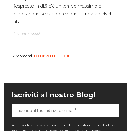
(espressa in dB) c'è un tempo massimo di
esposizione senza protezione, per evitare rischi
alla...
(Lettura 2 minuti)
Argomenti:
OTOPROTETTORI
Iscriviti al nostro Blog!
Acconsento a ricevere e-mail riguardanti i contenuti pubblicati sul
Blog. L'iscrizione può essere annullata in qualsiasi momento;